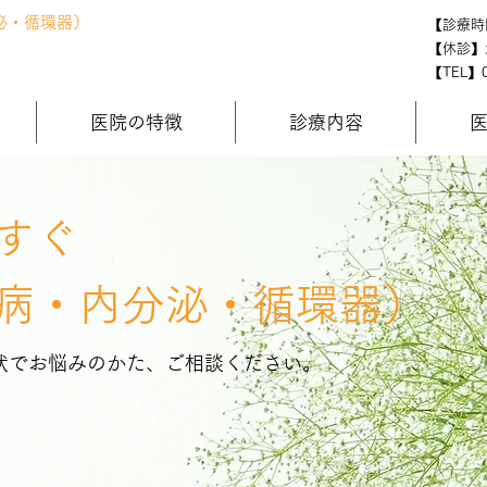
泌・循環器）
【診療時間】
【休診】
【TEL】
医院の特徴
診療内容
すぐ
病・内分泌・循環器）
症状でお悩みのかた、ご相談ください。