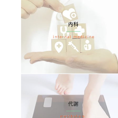
​内科
internal medicine
代謝
metabolism